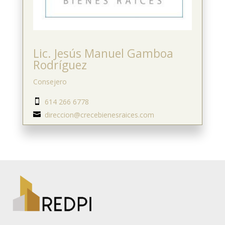
Lic. Jesús Manuel Gamboa
Rodríguez
Consejero
614 266 6778

direccion@crecebienesraices.com
